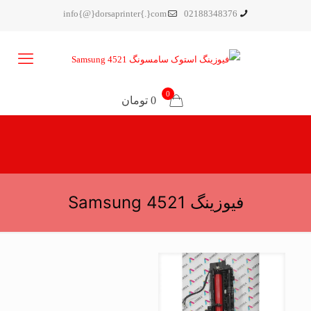
info{@}dorsaprinter{.}com
02188348376
0
0 تومان
فیوزینگ Samsung 4521