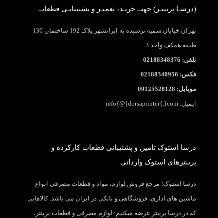
(درسـا پرینتـر) جهتــ خریـد، تعمیـر و پشتیبانـی قطعاتــ
تهران خیابان سمیه نرسیده به ایرانشهر پلاک 192 ساختمان 130
طبقه همکف واحد 3
تلفن: 02188348376
فکس: 02188340956
موبایل: 09125528128
ایمیل: info{@}dorsaprinter{.}com
درسا استوک تامین و پشتیبانی قطعات کارکرده و
پرینترهای استوک وارداتی
درسا استوک؛ مرجع فروش لوازم، مواد و قطعات مصرفی انواع
ماشین های اداری، فروشگاهی و بانکی در ایران می باشد. کالاهایی
که در درسا پرینتر عرضه میکنیم: لوازم مصرفی و قطعات پرینتر،