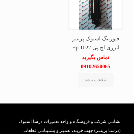
فیوزینگ استوک پرینتر
لیزری اچ پی Hp 1022
تماس بگیرید
09102650065
اطلاعات بیشتر
نشانـی شرکتــ و فروشگاه و واحد تعمیرات درسا استوک
(درسـا پرینتـر) جهتــ خریـد، تعمیـر و پشتیبانـی قطعاتــ