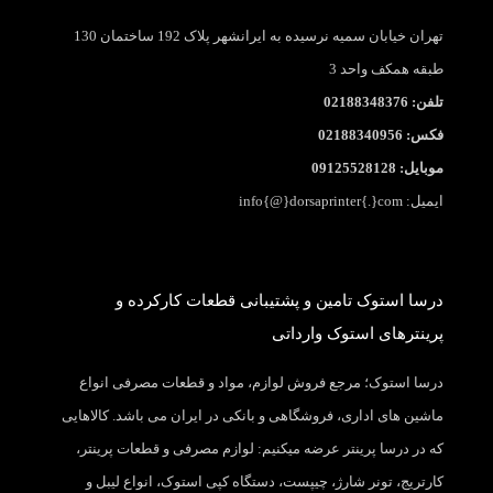
تهران خیابان سمیه نرسیده به ایرانشهر پلاک 192 ساختمان 130
طبقه همکف واحد 3
تلفن: 02188348376
فکس: 02188340956
موبایل: 09125528128
ایمیل: info{@}dorsaprinter{.}com
درسا استوک تامین و پشتیبانی قطعات کارکرده و
پرینترهای استوک وارداتی
درسا استوک؛ مرجع فروش لوازم، مواد و قطعات مصرفی انواع
ماشین های اداری، فروشگاهی و بانکی در ایران می باشد. کالاهایی
که در درسا پرینتر عرضه میکنیم: لوازم مصرفی و قطعات پرینتر،
کارتریج، تونر شارژ، چیپست، دستگاه کپی استوک، انواع لیبل و