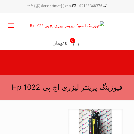
info{@}dorsaprinter{.}com
02188348376
0
0 تومان
فیوزینگ پرینتر لیزری اچ پی Hp 1022