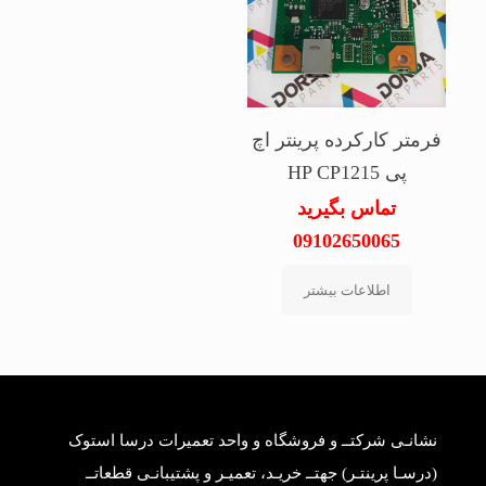
فرمتر کارکرده پرینتر اچ
پی HP CP1215
تماس بگیرید
09102650065
اطلاعات بیشتر
نشانـی شرکتــ و فروشگاه و واحد تعمیرات درسا استوک
(درسـا پرینتـر) جهتــ خریـد، تعمیـر و پشتیبانـی قطعاتــ