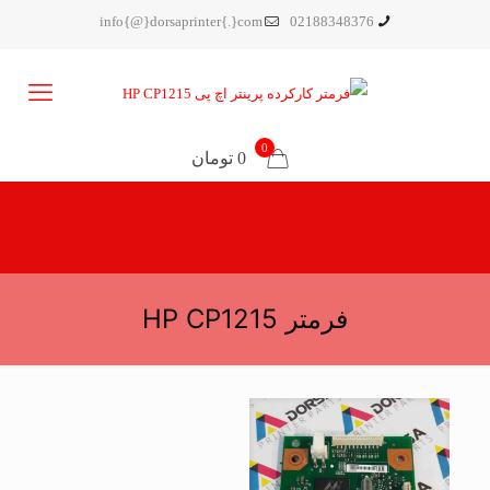
info{@}dorsaprinter{.}com
02188348376
0
0 تومان
فرمتر HP CP1215