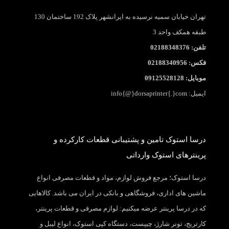
تهران خیابان سمیه نرسیده به ایرانشهر پلاک 192 ساختمان 130
طبقه همکف واحد 3
تلفن: 02188348376
فکس: 02188340956
موبایل: 09125528128
ایمیل: info{@}dorsaprinter{.}com
درسا استوک تامین و پشتیبانی قطعات کارکرده و
پرینترهای استوک وارداتی
درسا استوک؛ مرجع فروش لوازم، مواد و قطعات مصرفی انواع
ماشین های اداری، فروشگاهی و بانکی در ایران می باشد. کالاهایی
که در درسا پرینتر عرضه میکنیم: لوازم مصرفی و قطعات پرینتر،
کارتریج، تونر شارژ، چیپست، دستگاه کپی استوک، انواع لیبل و