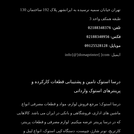
تهران خیابان سمیه نرسیده به ایرانشهر پلاک 192 ساختمان 130
طبقه همکف واحد 3
تلفن: 02188348376
فکس: 02188340956
موبایل: 09125528128
ایمیل: info{@}dorsaprinter{.}com
درسا استوک تامین و پشتیبانی قطعات کارکرده و
پرینترهای استوک وارداتی
درسا استوک؛ مرجع فروش لوازم، مواد و قطعات مصرفی انواع
ماشین های اداری، فروشگاهی و بانکی در ایران می باشد. کالاهایی
که در درسا پرینتر عرضه میکنیم: لوازم مصرفی و قطعات پرینتر،
کارتریج، تونر شارژ، چیپست، دستگاه کپی استوک، انواع لیبل و