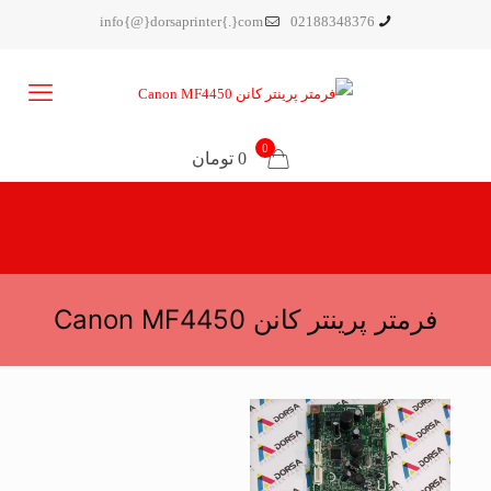
info{@}dorsaprinter{.}com
02188348376
0
0 تومان
فرمتر پرینتر کانن Canon MF4450