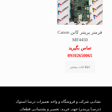
فرمتر پرینتر کانن Canon
MF4450
تماس بگیرید
09102650065
اطلاعات بیشتر
نشانـی شرکتــ و فروشگاه و واحد تعمیرات درسا استوک
(درسـا پرینتـر) جهتــ خریـد، تعمیـر و پشتیبانـی قطعاتــ