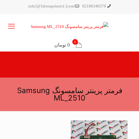
info{@}dorsaprinter{.}com
02188348376
0
0 تومان
فرمتر پرینتر سامسونگ Samsung
ML_2510