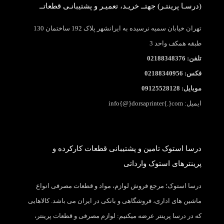
(درسـا پرینتـر) جهتــ خریـد، تعمیـر و پشتیبانـی قطعاتــ
تهران خیابان سمیه نرسیده به ایرانشهر پلاک 192 ساختمان 130
طبقه همکف واحد 3
تلفن: 02188348376
فکس: 02188340956
موبایل: 09125528128
ایمیل: info{@}dorsaprinter{.}com
درسا استوک تامین و پشتیبانی قطعات کارکرده و
پرینترهای استوک وارداتی
درسا استوک؛ مرجع فروش لوازم، مواد و قطعات مصرفی انواع
ماشین های اداری، فروشگاهی و بانکی در ایران می باشد. کالاهایی
که در درسا پرینتر عرضه میکنیم: لوازم مصرفی و قطعات پرینتر،