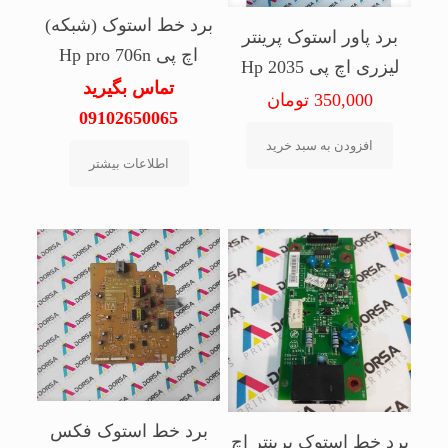
برد خط استوک (شبکه)
برد پاور استوک پرینتر
اچ پی Hp pro 706n
لیزری اچ پی Hp 2035
تماس بگیرید
350,000
تومان
09102650065
افزودن به سبد خرید
اطلاعات بیشتر
برد خط استوک فکس
برد خط استوک پرینتر اچ