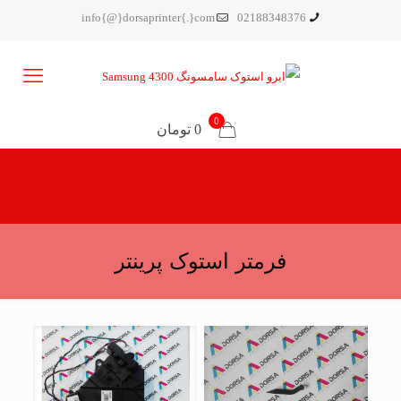
info{@}dorsaprinter{.}com
02188348376
0
0 تومان
فرمتر استوک پرینتر