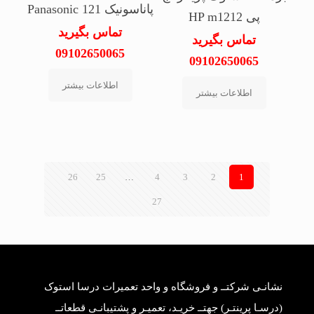
پاناسونیک Panasonic 121
پی HP m1212
تماس بگیرید
تماس بگیرید
09102650065
09102650065
اطلاعات بیشتر
اطلاعات بیشتر
26
25
…
4
3
2
1
27
نشانـی شرکتــ و فروشگاه و واحد تعمیرات درسا استوک
(درسـا پرینتـر) جهتــ خریـد، تعمیـر و پشتیبانـی قطعاتــ