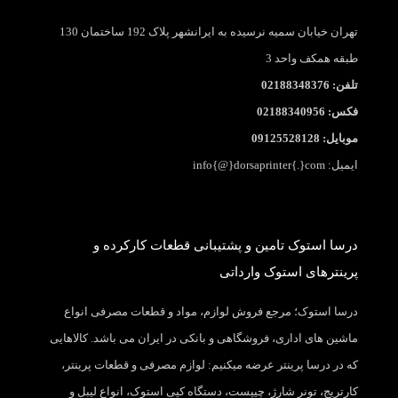
تهران خیابان سمیه نرسیده به ایرانشهر پلاک 192 ساختمان 130
طبقه همکف واحد 3
تلفن: 02188348376
فکس: 02188340956
موبایل: 09125528128
ایمیل: info{@}dorsaprinter{.}com
درسا استوک تامین و پشتیبانی قطعات کارکرده و
پرینترهای استوک وارداتی
درسا استوک؛ مرجع فروش لوازم، مواد و قطعات مصرفی انواع
ماشین های اداری، فروشگاهی و بانکی در ایران می باشد. کالاهایی
که در درسا پرینتر عرضه میکنیم: لوازم مصرفی و قطعات پرینتر،
کارتریج، تونر شارژ، چیپست، دستگاه کپی استوک، انواع لیبل و