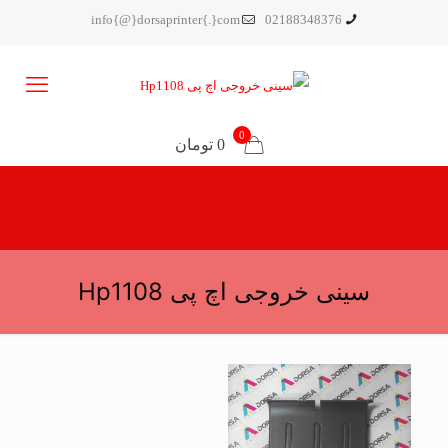
info{@}dorsaprinter{.}com
02188348376
0
0 تومان
سینی خروجی اچ پی Hp1108