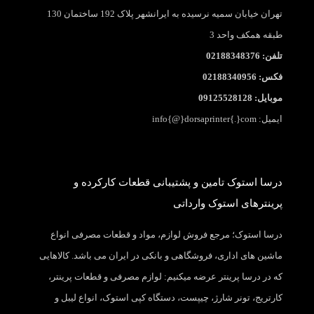
تهران خیابان سمیه نرسیده به ایرانشهر پلاک 192 ساختمان 130
طبقه همکف واحد 3
تلفن: 02188348376
فکس: 02188340956
موبایل: 09125528128
ایمیل: info{@}dorsaprinter{.}com
درسا استوک تامین و پشتیبانی قطعات کارکرده و
پرینترهای استوک وارداتی
درسا استوک؛ مرجع فروش لوازم، مواد و قطعات مصرفی انواع
ماشین های اداری، فروشگاهی و بانکی در ایران می باشد. کالاهایی
که در درسا پرینتر عرضه میکنیم: لوازم مصرفی و قطعات پرینتر،
کارتریج، تونر شارژ، چیپست، دستگاه کپی استوک، انواع لیبل و