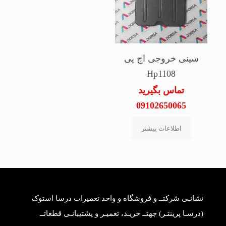
سینی خروجی اچ پی
Hp1108
تماس بگیرید
09102650065
اطلاعات بیشتر
نشانـی شرکتــ و فروشگاه و واحد تعمیرات درسا استوک
(درسـا پرینتـر) جهتــ خریـد، تعمیـر و پشتیبانـی قطعاتــ