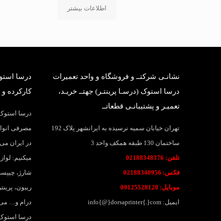
اطلاعات بیشتر
نشانـی شرکتــ و فروشگاه و واحد تعمیرات
درسا استوک
درسا استوک (درسـا پرینتـر) جهتــ خریـد،
کارکرده و 
تعمیـر و پشتیبانـی قطعاتــ
درسا استوک؛
تهران خیابان سمیه نرسیده به ایرانشهر پلاک 192
مصرفی انواع
ساختمان 130 طبقه همکف واحد 3
در ایران می 
تلفن: 02188348376
میکنیم: لواز
فکس: 02188340956
شارژ، چیپست
موبایل: 09125528128
ریبون، پرین
ایمیل: info{@}dorsaprinter{.}com
درام و… می
درسا استوک،