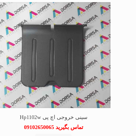
سینی خروجی اچ پی Hp1102w
تماس بگیرید 09102650065