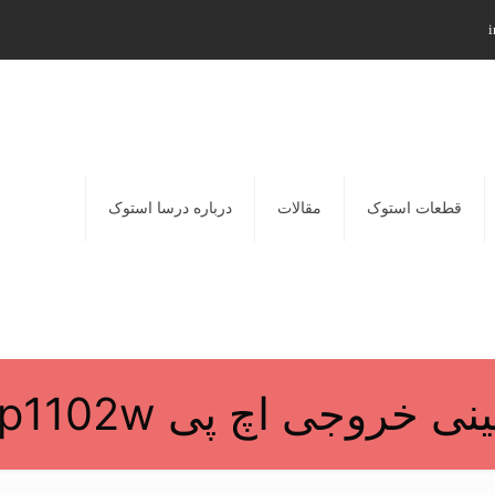
i
قطعات استوک
مقالات
درباره درسا استوک
ی خروجی اچ پی Hp1102w