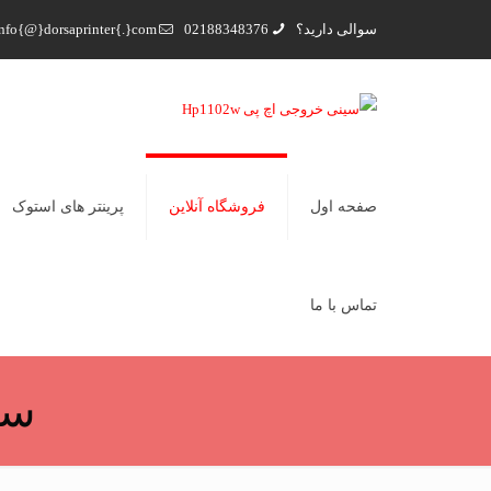
سوالی دارید؟
02188348376
nfo{@}dorsaprinter{.}com
صفحه اول
فروشگاه آنلاین
پرینتر های استوک
تماس با ما
سین