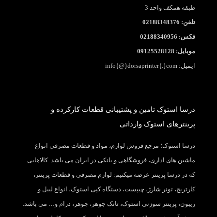
طبقه همکف واحد 3
تلفن: 02188348376
فکس: 02188340956
موبایل: 09125528128
ایمیل: info{@}dorsaprinter{.}com
درسا استوک تامین و پشتیبانی قطعات کارکرده و
پرینترهای استوک وارداتی
درسا استوک؛ مرجع فروش لوازم، مواد و قطعات مصرفی انواع
ماشین های اداری، فروشگاهی و بانکی در ایران می باشد. کالاهایی
که در درسا پرینتر عرضه میکنیم: لوازم مصرفی و قطعات پرینتر،
کارتریج، تونر شارژ، چیپست، دستگاه کپی استوک، انواع لیبل و
ریبون، پرینتر سوزنی استوک، تانک جوهر، جوهر، درام و… می باشد.