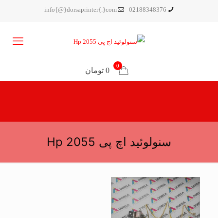
info{@}dorsaprinter{.}com
02188348376
0
0 تومان
سنولوئید اچ پی Hp 2055