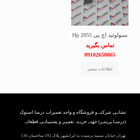
سنولوئید اچ پی Hp 2055
تماس بگیرید
09102650065
اطلاعات بیشتر
نشانـی شرکتــ و فروشگاه و واحد تعمیرات درسا استوک
(درسـا پرینتـر) جهتــ خریـد، تعمیـر و پشتیبانـی قطعاتــ
تهران خیابان سمیه نرسیده به ایرانشهر پلاک 192 ساختمان 130