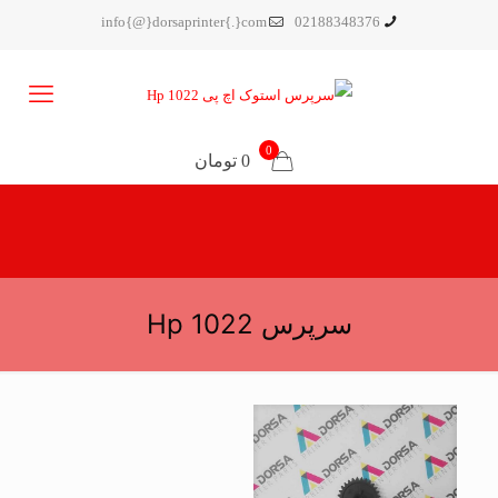
info{@}dorsaprinter{.}com
02188348376
0
0 تومان
سرپرس Hp 1022