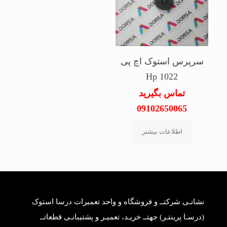
سرپرس استوک اچ پی
Hp 1022
تماس بگیرید
09102650065
اطلاعات بیشتر
نشانـی شرکتــ و فروشگاه و واحد تعمیرات درسا استوک
(درسـا پرینتـر) جهتــ خریـد، تعمیـر و پشتیبانـی قطعاتــ