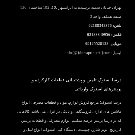
تهران خیابان سمیه نرسیده به ایرانشهر پلاک 192 ساختمان 130
طبقه همکف واحد 3
تلفن: 02188348376
فکس: 02188340956
موبایل: 09125528128
ایمیل: info{@}dorsaprinter{.}com
درسا استوک تامین و پشتیبانی قطعات کارکرده و
پرینترهای استوک وارداتی
درسا استوک؛ مرجع فروش لوازم، مواد و قطعات مصرفی انواع
ماشین های اداری، فروشگاهی و بانکی در ایران می باشد. کالاهایی
که در درسا پرینتر عرضه میکنیم: لوازم مصرفی و قطعات پرینتر،
کارتریج، تونر شارژ، چیپست، دستگاه کپی استوک، انواع لیبل و