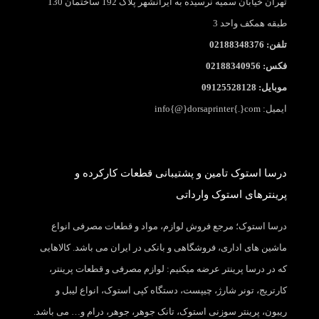
تهران خیابان سمیه نرسیده به ایرانشهر پلاک 192 ساختمان 130
طبقه همکف واحد 3
تلفن: 02188348376
فکس: 02188340956
موبایل: 09125528128
ایمیل: info{@}dorsaprinter{.}com
درسا استوک تامین و پشتیبانی قطعات کارکرده و
پرینترهای استوک وارداتی
درسا استوک؛ مرجع فروش لوازم، مواد و قطعات مصرفی انواع
ماشین های اداری، فروشگاهی و بانکی در ایران می باشد. کالاهایی
که در درسا پرینتر عرضه میکنیم: لوازم مصرفی و قطعات پرینتر،
کارتریج، تونر شارژ، چیپست، دستگاه کپی استوک، انواع لیبل و
ریبون، پرینتر سوزنی استوک، تانک جوهر، جوهر، درام و… می باشد.