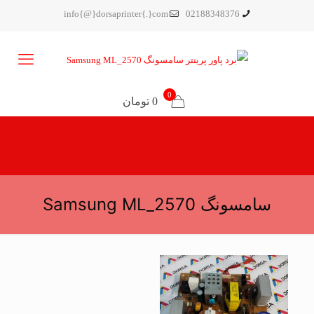
info{@}dorsaprinter{.}com
02188348376
0
0 تومان
سامسونگ Samsung ML_2570