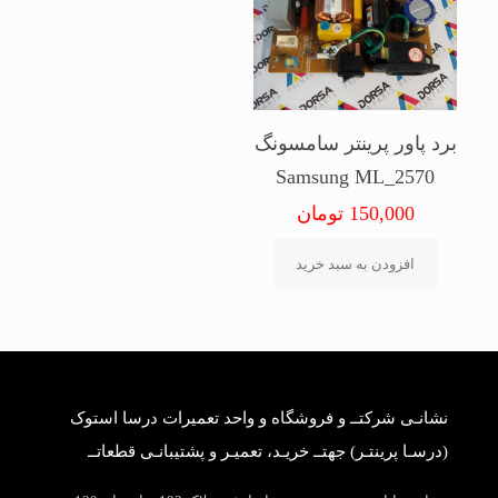
برد پاور پرینتر سامسونگ
Samsung ML_2570
150,000
تومان
افزودن به سبد خرید
نشانـی شرکتــ و فروشگاه و واحد تعمیرات درسا استوک
(درسـا پرینتـر) جهتــ خریـد، تعمیـر و پشتیبانـی قطعاتــ