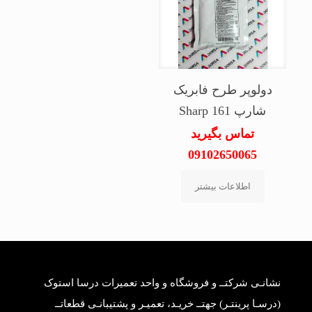
دولوپر طرح فابریک
شارپ Sharp 161
تماس بگیرید
09102650065
اطلاعات بیشتر
نشانـی شرکتــ و فروشگاه و واحد تعمیرات درسا استوک
(درسـا پرینتـر) جهتــ خریـد، تعمیـر و پشتیبانـی قطعاتــ