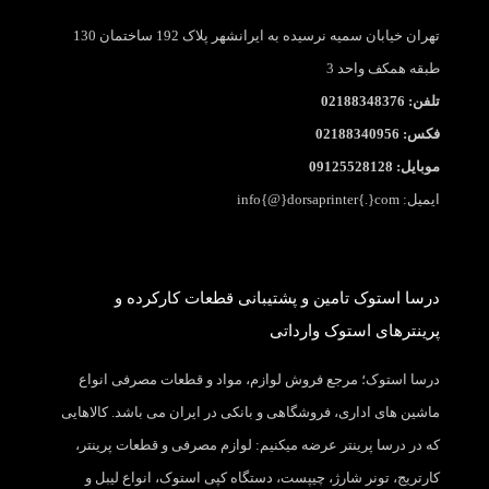
تهران خیابان سمیه نرسیده به ایرانشهر پلاک 192 ساختمان 130
طبقه همکف واحد 3
تلفن: 02188348376
فکس: 02188340956
موبایل: 09125528128
ایمیل: info{@}dorsaprinter{.}com
درسا استوک تامین و پشتیبانی قطعات کارکرده و
پرینترهای استوک وارداتی
درسا استوک؛ مرجع فروش لوازم، مواد و قطعات مصرفی انواع
ماشین های اداری، فروشگاهی و بانکی در ایران می باشد. کالاهایی
که در درسا پرینتر عرضه میکنیم: لوازم مصرفی و قطعات پرینتر،
کارتریج، تونر شارژ، چیپست، دستگاه کپی استوک، انواع لیبل و