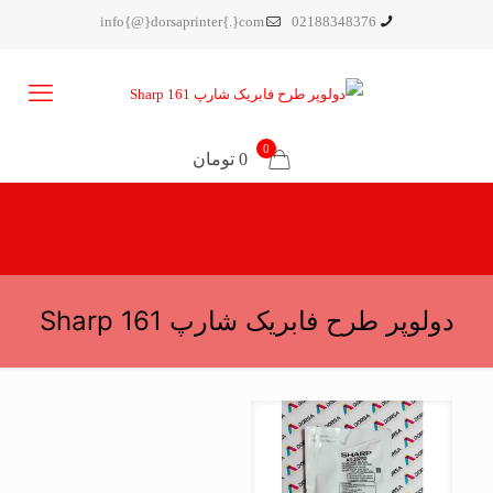
info{@}dorsaprinter{.}com
02188348376
0
0 تومان
دولوپر طرح فابریک شارپ Sharp 161