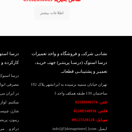
اطلاعات بیشتر
نشانـی شرکتــ و فروشگاه و واحد تعمیرات
درسا استوک
درسا استوک (درسـا پرینتـر) جهتــ خریـد،
کارکرده و 
تعمیـر و پشتیبانـی قطعاتــ
درسا استوک؛
تهران خیابان سمیه نرسیده به ایرانشهر پلاک 192
مصرفی انواع
ساختمان 130 طبقه همکف واحد 3
در ایران می 
تلفن: 02188348376
میکنیم: لواز
فکس: 02188340956
شارژ، چیپست
موبایل: 09125528128
ریبون، پرین
ایمیل: info{@}dorsaprinter{.}com
درام و… می