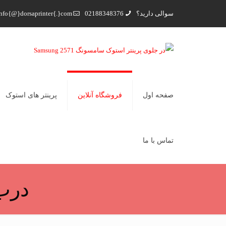
سوالی دارید؟
02188348376
nfo{@}dorsaprinter{.}com
صفحه اول
فروشگاه آنلاین
پرینتر های استوک
تماس با ما
درب جل