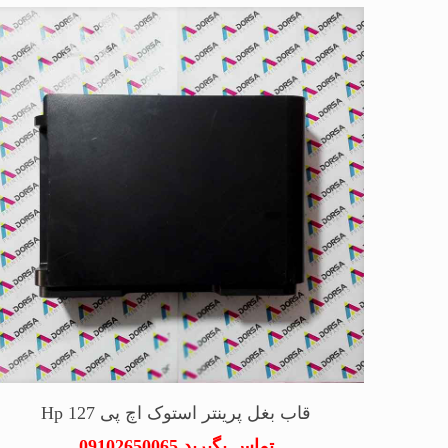
قاب بغل پرینتر استوک اچ پی Hp 127
تماس بگیرید 09102650065