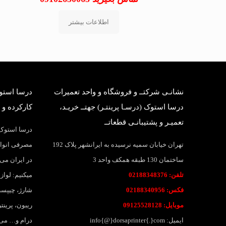
اطلاعات بیشتر
نشانـی شرکتــ و فروشگاه و واحد تعمیرات
درسا استوک
درسا استوک (درسـا پرینتـر) جهتــ خریـد،
کارکرده و 
تعمیـر و پشتیبانـی قطعاتــ
درسا استوک؛
تهران خیابان سمیه نرسیده به ایرانشهر پلاک 192
مصرفی انواع
ساختمان 130 طبقه همکف واحد 3
در ایران می 
تلفن: 02188348376
میکنیم: لواز
فکس: 02188340956
شارژ، چیپست
موبایل: 09125528128
ریبون، پرین
ایمیل: info{@}dorsaprinter{.}com
درام و… می