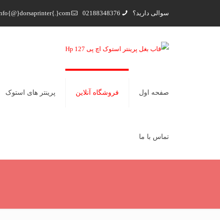
سوالی دارید؟
02188348376
nfo{@}dorsaprinter{.}com
صفحه اول
فروشگاه آنلاین
پرینتر های استوک
تماس با ما