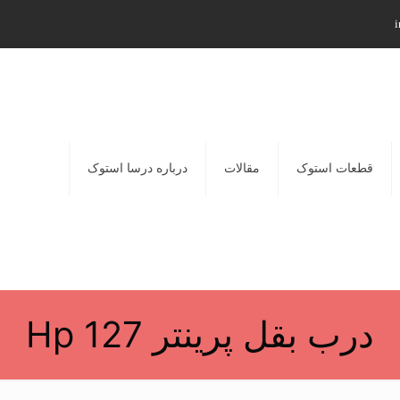
i
قطعات استوک
مقالات
درباره درسا استوک
درب بقل پرینتر Hp 127