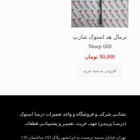
ترمال هد استوک شارپ
Sharp 660
90,000
تومان
افزودن به سبد خرید
نشانـی شرکتــ و فروشگاه و واحد تعمیرات درسا استوک
(درسـا پرینتـر) جهتــ خریـد، تعمیـر و پشتیبانـی قطعاتــ
تهران خیابان سمیه نرسیده به ایرانشهر پلاک 192 ساختمان 130