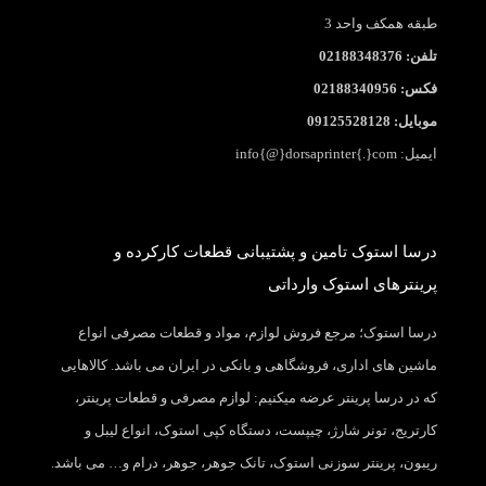
طبقه همکف واحد 3
تلفن: 02188348376
فکس: 02188340956
موبایل: 09125528128
ایمیل: info{@}dorsaprinter{.}com
درسا استوک تامین و پشتیبانی قطعات کارکرده و
پرینترهای استوک وارداتی
درسا استوک؛ مرجع فروش لوازم، مواد و قطعات مصرفی انواع
ماشین های اداری، فروشگاهی و بانکی در ایران می باشد. کالاهایی
که در درسا پرینتر عرضه میکنیم: لوازم مصرفی و قطعات پرینتر،
کارتریج، تونر شارژ، چیپست، دستگاه کپی استوک، انواع لیبل و
ریبون، پرینتر سوزنی استوک، تانک جوهر، جوهر، درام و… می باشد.