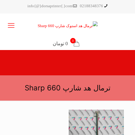
info{@}dorsaprinter{.}com
02188348376
0
0 تومان
ترمال هد شارپ Sharp 660