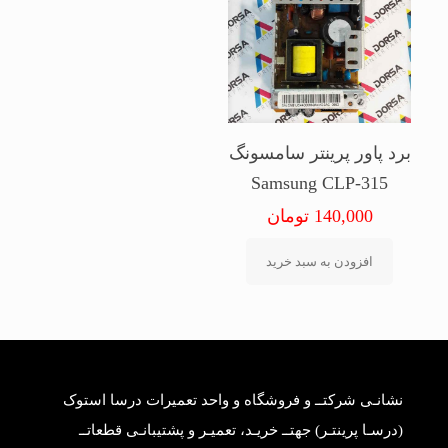
برد پاور پرینتر سامسونگ
Samsung CLP-315
140,000
تومان
افزودن به سبد خرید
نشانـی شرکتــ و فروشگاه و واحد تعمیرات درسا استوک
(درسـا پرینتـر) جهتــ خریـد، تعمیـر و پشتیبانـی قطعاتــ