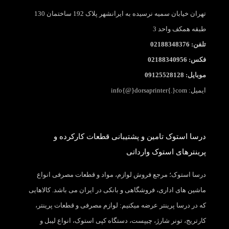
تهران خیابان سمیه نرسیده به ایرانشهر پلاک 192 ساختمان 130
طبقه همکف واحد 3
تلفن: 02188348376
فکس: 02188340956
موبایل: 09125528128
ایمیل: info{@}dorsaprinter{.}com
درسا استوک تامین و پشتیبانی قطعات کارکرده و
پرینترهای استوک وارداتی
درسا استوک؛ مرجع فروش لوازم، مواد و قطعات مصرفی انواع
ماشین های اداری، فروشگاهی و بانکی در ایران می باشد. کالاهایی
که در درسا پرینتر عرضه میکنیم: لوازم مصرفی و قطعات پرینتر،
کارتریج، تونر شارژ، چیپست، دستگاه کپی استوک، انواع لیبل و