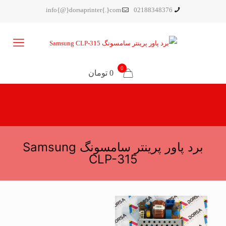
info{@}dorsaprinter{.}com
02188348376
0
0 تومان
برد پاور پرینتر سامسونگ Samsung
CLP-315