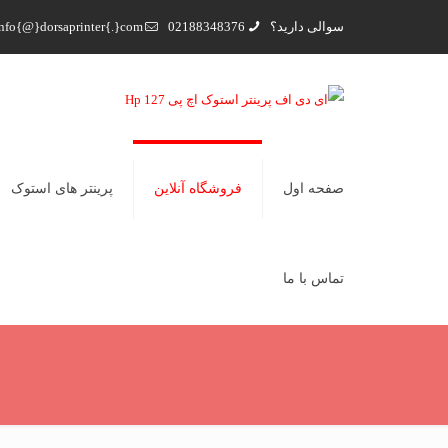
سوالی دارید؟
02188348376
nfo{@}dorsaprinter{.}com
صفحه اول
فروشگاه آنلاین
پرینتر های استوک
تماس با ما