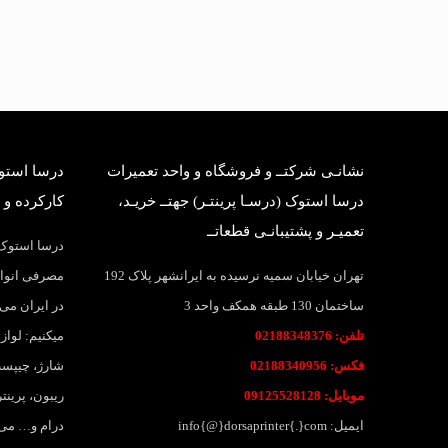
نشانـی شرکتــ و فروشگاه و واحد تعمیرات
درسا استوک
درسا استوک (درسـا پرینتـر) جهتــ خریـد،
کارکرده و 
تعمیـر و پشتیبانـی قطعاتــ
درسا استوک؛
تهران خیابان سمیه نرسیده به ایرانشهر پلاک 192
مصرفی انواع
ساختمان 130 طبقه همکف واحد 3
در ایران می 
تلفن: 02188348376
میکنیم: لواز
فکس: 02188340956
شارژ، چیپست
موبایل: 09125528128
ریبون، پرین
ایمیل: info{@}dorsaprinter{.}com
درام و… می