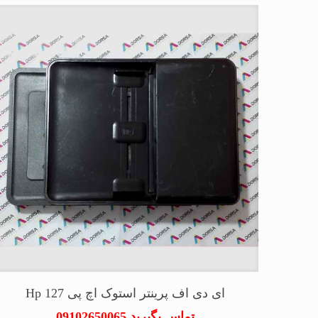
ای دی اف پرینتر استوک اچ پی Hp 127
تماس بگیرید 09102650065