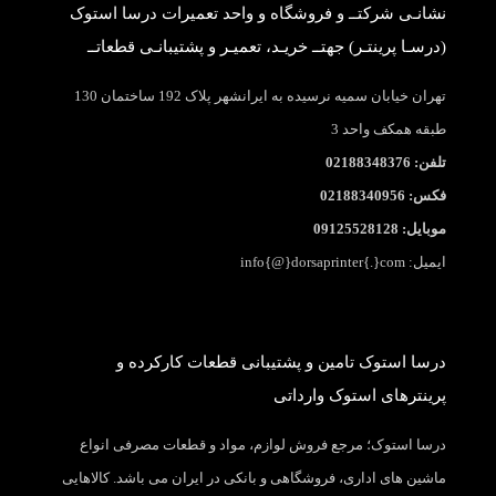
نشانـی شرکتــ و فروشگاه و واحد تعمیرات درسا استوک
(درسـا پرینتـر) جهتــ خریـد، تعمیـر و پشتیبانـی قطعاتــ
تهران خیابان سمیه نرسیده به ایرانشهر پلاک 192 ساختمان 130
طبقه همکف واحد 3
تلفن: 02188348376
فکس: 02188340956
موبایل: 09125528128
ایمیل: info{@}dorsaprinter{.}com
درسا استوک تامین و پشتیبانی قطعات کارکرده و
پرینترهای استوک وارداتی
درسا استوک؛ مرجع فروش لوازم، مواد و قطعات مصرفی انواع
ماشین های اداری، فروشگاهی و بانکی در ایران می باشد. کالاهایی