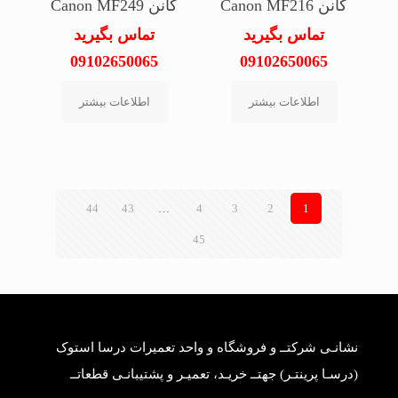
کانن Canon MF216
کانن Canon MF249
تماس بگیرید
تماس بگیرید
09102650065
09102650065
اطلاعات بیشتر
اطلاعات بیشتر
44
43
…
4
3
2
1
45
نشانـی شرکتــ و فروشگاه و واحد تعمیرات درسا استوک
(درسـا پرینتـر) جهتــ خریـد، تعمیـر و پشتیبانـی قطعاتــ