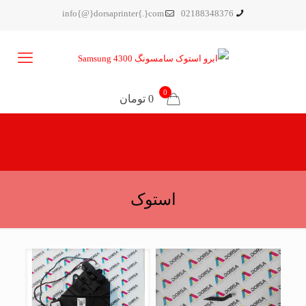
info{@}dorsaprinter{.}com
02188348376
0
0 تومان
استوک