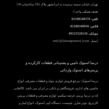
تهران خیابان سمیه نرسیده به ایرانشهر پلاک 192 ساختمان 130
طبقه همکف واحد 3
تلفن: 02188348376
فکس: 02188340956
موبایل: 09125528128
ایمیل: info{@}dorsaprinter{.}com
درسا استوک تامین و پشتیبانی قطعات کارکرده و
پرینترهای استوک وارداتی
درسا استوک؛ مرجع فروش لوازم، مواد و قطعات مصرفی انواع
ماشین های اداری، فروشگاهی و بانکی در ایران می باشد. کالاهایی
که در درسا پرینتر عرضه میکنیم: لوازم مصرفی و قطعات پرینتر،
کارتریج، تونر شارژ، چیپست، دستگاه کپی استوک، انواع لیبل و