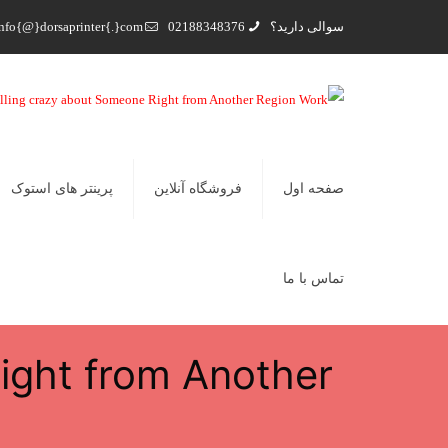
سوالی دارید؟
02188348376
nfo{@}dorsaprinter{.}com
صفحه اول
فروشگاه آنلاین
پرینتر های استوک
تماس با ما
ight from Another