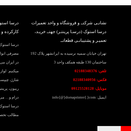
نشانـی شرکتــ و فروشگاه و واحد تعمیرات
درسا استوک
درسا استوک (درسـا پرینتـر) جهتــ خریـد،
کارکرده و 
تعمیـر و پشتیبانـی قطعاتــ
درسا استوک؛
تهران خیابان سمیه نرسیده به ایرانشهر پلاک 192
مصرفی انواع
ساختمان 130 طبقه همکف واحد 3
در ایران می 
تلفن: 02188348376
میکنیم: لواز
فکس: 02188340956
شارژ، چیپست
موبایل: 09125528128
ریبون، پرین
ایمیل: info{@}dorsaprinter{.}com
درام و… می
درسا استوک،
مطالب تخصصی