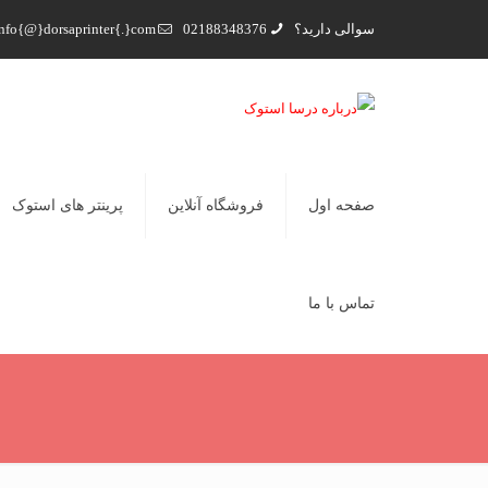
سوالی دارید؟
02188348376
nfo{@}dorsaprinter{.}com
صفحه اول
فروشگاه آنلاین
پرینتر های استوک
تماس با ما