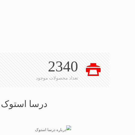
2340
تعداد محصولات موجود
درسا استوک ب