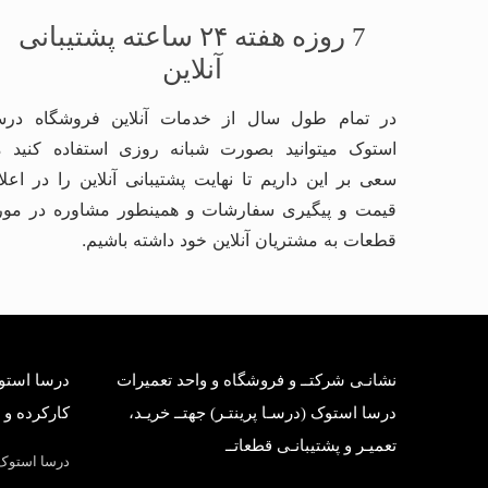
7 روزه هفته ۲۴ ساعته پشتیبانی
آنلاین
در تمام طول سال از خدمات آنلاین فروشگاه درس
استوک میتوانید بصورت شبانه روزی استفاده کنید م
سعی بر این داریم تا نهایت پشتیبانی آنلاین را در اعلا
قیمت و پیگیری سفارشات و همینطور مشاوره در مور
قطعات به مشتریان آنلاین خود داشته باشیم.
نشانـی شرکتــ و فروشگاه و واحد تعمیرات
درسا استوک
درسا استوک (درسـا پرینتـر) جهتــ خریـد،
کارکرده و 
تعمیـر و پشتیبانـی قطعاتــ
درسا استوک؛